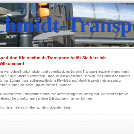
chmidt-Transp
pedition Kleinschmidt-Transporte heißt Sie herzlich
Willkommen!
ur wer schnell, unkompliziert und zuverlässig im Bereich Transport reagieren kann, kann
ich auf dem Markt durchsetzen. Dabei ist wirtschaftliches Denken und Handeln besonders
ichtig. Zudem muss außergewöhnliche Flexibilität und Mobilität gewährleistet sein, um
einen Kunden die beste Qualität bieten zu können.
ei Kleinschmidt-Transporte stehen Ihre Anforderungen im Mittelpunkt. Wir arbeiten für Sie,
ährend Sie unbekümmert andere Erledigungen machen können.
nformieren Sie sich näher auf den folgenden Seiten!