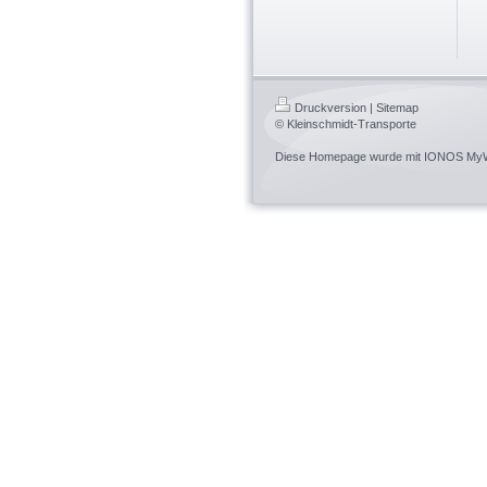
Druckversion
|
Sitemap
© Kleinschmidt-Transporte
Diese Homepage wurde mit
IONOS MyW