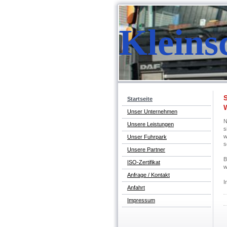
Kleins
S
Startseite
Unser Unternehmen
N
Unsere Leistungen
s
w
Unser Fuhrpark
s
Unsere Partner
B
ISO-Zertifikat
w
Anfrage / Kontakt
I
Anfahrt
Impressum