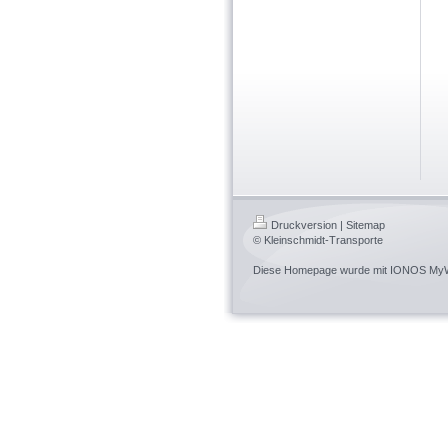
Druckversion
|
Sitemap
© Kleinschmidt-Transporte
Diese Homepage wurde mit
IONOS MyW