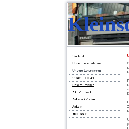
Kleins
Startseite
O
Unser Unternehmen
D
Unsere Leistungen
K
Unser Fuhrpark
F
K
Unsere Partner
w
ISO-Zertifikat
D
Anfrage / Kontakt
L
Z
Anfahrt
D
Impressum
U
g
U