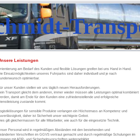
chmidt-Transp
Unsere Leistungen
rientierung am Bedarf des Kunden und flexible Lösungen greifen bei uns Hand in Hand.
ie Einsatzmöglichkeiten unseres Fuhrparks sind daher individuell und je nach
undenwunsch optimierbar.
ür unser Kunden stellen wir uns täglich neuen Herausforderungen.
ein Transport gleicht dem anderen, immer wieder müssen alle Leistungen optimal kombiniert
erden, damit am Ende für den Kunden eine zufriedenstellende und erfolgreiche
ienstleistung zustande kommt.
ogistiklösungen für sensible Produkte verlangen ein Höchstmass an Kompetenz und
uverlässigkeit, daher ist Sicherheit unser wichtigste Gebot.
ies gilt gleichermassen für alle Mitarbeiter, wie auch für die eingesetzte Technik.
nser Personal wird in regelmäßigen Abständen mit den bestehenden und
eänderten Vorschriften im GGVS vertraut gemacht und durch regelmäßige Schulungen im
mgang mit ADR- und Sicherheitsvorschriften weitergebildet.