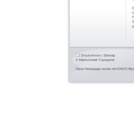
D
ü
P
S
g
Druckversion
|
Sitemap
© Kleinschmidt-Transporte
Diese Homepage wurde mit
IONOS MyW